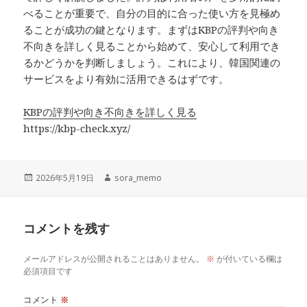
べることが重要で、自分の目的に合った使い方を見極め
ることが成功の鍵となります。まずはKBPの評判や向き
不向きを詳しく見ることから始めて、安心して利用でき
るかどうかを判断しましょう。これにより、韓国関連の
サービスをより有効に活用できるはずです。
KBPの評判や向き不向きを詳しく見る
https://kbp-check.xyz/
投
作
2026年5月19日
sora_memo
稿
成
日:
者
コメントを残す
メールアドレスが公開されることはありません。
※
が付いている欄は
必須項目です
コメント
※