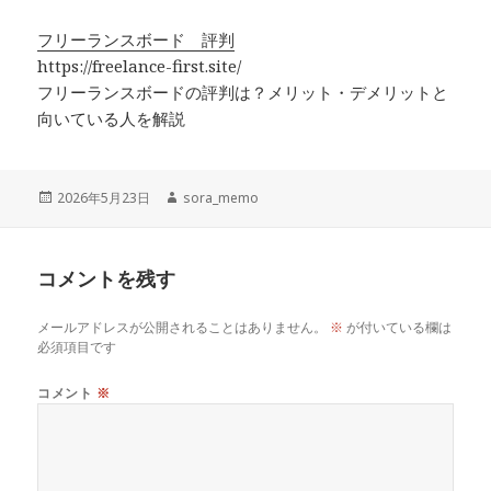
フリーランスボード 評判
https://freelance-first.site/
フリーランスボードの評判は？メリット・デメリットと
向いている人を解説
投
作
2026年5月23日
sora_memo
稿
成
日:
者
コメントを残す
メールアドレスが公開されることはありません。
※
が付いている欄は
必須項目です
コメント
※