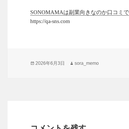
SONOMAMAは副業向きなのか口コミ
https://qa-sns.com
投
作
2026年6月3日
sora_memo
稿
成
日:
者
コメントを残す