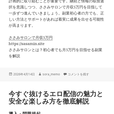
計画的に取り組むことが重要です。継続と情報の取捨選
択を意識しつつ、ささみサロンで月収5万円を目指して
一歩ずつ進んでいきましょう。副業初心者の方でも、正
しい方法とサポートがあれば着実に成果を出せる可能性
が高まります。
ささみサロンで月収5万円
https://sasamin.site
ささみサロンとは？初心者でも月5万円を目指せる副業
を解説
投
作
ささみサロンとは？初心者でも月
2026年4月14日
sora_memo
コメントを残す
稿
成
日:
者
今すぐ抜けるエロ配信の魅力と
安全な楽しみ方を徹底解説
導入・問題提起