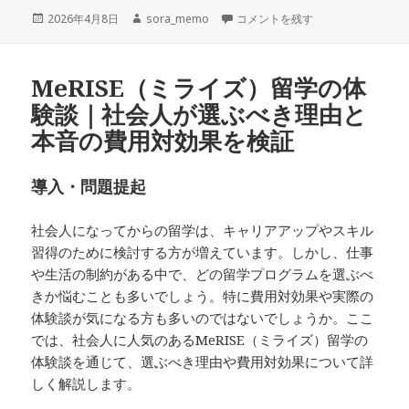
投
作
スタディトレーナー 口コミでわか
2026年4月8日
sora_memo
コメントを残す
稿
成
日:
者
MeRISE（ミライズ）留学の体
験談｜社会人が選ぶべき理由と
本音の費用対効果を検証
導入・問題提起
社会人になってからの留学は、キャリアアップやスキル
習得のために検討する方が増えています。しかし、仕事
や生活の制約がある中で、どの留学プログラムを選ぶべ
きか悩むことも多いでしょう。特に費用対効果や実際の
体験談が気になる方も多いのではないでしょうか。ここ
では、社会人に人気のあるMeRISE（ミライズ）留学の
体験談を通じて、選ぶべき理由や費用対効果について詳
しく解説します。