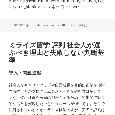
href="https://kurumoneyshikumi.com/archives/174"
target="_blank">クルマネー 口コミ</a>
投
作
クルマネー 口コミからわかる安心
2026年4月5日
sora_memo
コメントを残す
稿
成
日:
者
ミライズ留学 評判 社会人が選
ぶべき理由と失敗しない判断基
準
導入・問題提起
社会人がキャリアアップや自己成長を目的に留学を検討
する際、どのプログラムを選ぶべきか悩む方は多いでし
ょう。特に仕事や家庭の都合もあるため、短期間で効果
的な留学を実現したいというニーズが強いです。そこで
注目されているのがミライズ留学ですが、実際の評判は