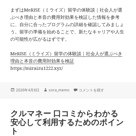
まずはMeRISE（ミライズ）留学の体験談｜社会人が選
ぶべき理由と本音の費用対効果を検証した情報を参考
に、自分に合ったプログラムの詳細を確認してみましょ
う。留学の準備を始めることで、新たなキャリアや人生
の可能性が広がるはずです。
MeRISE（ミライズ）留学の体験談｜社会人が選ぶべき
理由と本音の費用対効果を検証
https://miraizu1222.xyz/
投
作
MeRISE（ミライズ）留学の体験
2026年4月6日
sora_memo
コメントを残す
稿
成
日:
者
クルマネー 口コミからわかる
安心して利用するためのポイン
ト