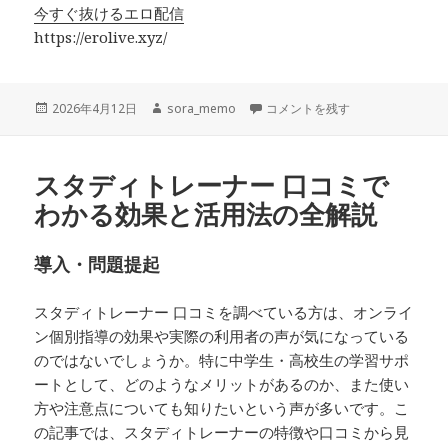
今すぐ抜けるエロ配信
https://erolive.xyz/
投
作
今すぐ抜けるエロ配信の魅力と安
2026年4月12日
sora_memo
コメントを残す
稿
成
日:
者
スタディトレーナー 口コミで
わかる効果と活用法の全解説
導入・問題提起
スタディトレーナー 口コミを調べている方は、オンライ
ン個別指導の効果や実際の利用者の声が気になっている
のではないでしょうか。特に中学生・高校生の学習サポ
ートとして、どのようなメリットがあるのか、また使い
方や注意点についても知りたいという声が多いです。こ
の記事では、スタディトレーナーの特徴や口コミから見