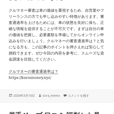
クルマネー審査は車の価値を重視するため、自営業やフ
リーランスの方でも申し込みやすい特徴があります。審
査通過率を上げるためには、車の状態を良好に保ち、正
確な情報を提供することが不可欠です。まずは自分の車
の価値を把握し、必要書類を準備してからオンライン申
込みを行いましょう。クルマネーの審査通過率は？と気
になる方も、この記事のポイントを押さえれば安心して
挑戦できます。ぜひ今回の内容を参考に、スムーズな資
金調達を目指してください。
クルマネーの審査通過率は？
https://kurumoney.xyz/
投
作
クルマネー審査のポイントと通過
2026年3月16日
sora_memo
コメントを残す
稿
成
日:
者