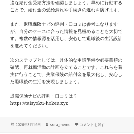
適な給付金受給方法を確認しましょう。早めに行動する
ことで、給付金の受給漏れや手続きの遅れを防げます。
また、退職保険ナビの評判・口コミは参考になります
が、自分のケースに合った情報を見極めることも大切で
す。複数の情報源を活用し、安心して退職後の生活設計
を進めてください。
次のステップとしては、具体的な申請準備や必要書類の
確認、再就職活動の計画を立てることです。これらを着
実に行うことで、失業保険の給付金を最大化し、安心し
た退職後の生活を実現しましょう。
退職保険ナビの評判・口コミは？
https://taisyoku-hoken.xyz
投
作
退職保険ナビ 評判 口コミ｜自己
2026年3月16日
sora_memo
コメントを残す
稿
成