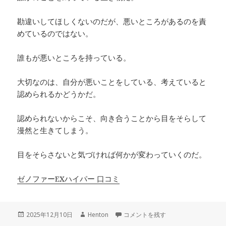
勘違いしてほしくないのだが、悪いところがあるのを責
めているのではない。
誰もが悪いところを持っている。
大切なのは、自分が悪いことをしている、考えていると
認められるかどうかだ。
認められないからこそ、向き合うことから目をそらして
漫然と生きてしまう。
目をそらさないと気づければ何かが変わっていくのだ。
ゼノファーEXハイパー 口コミ
投
作
気付くタイミングは人それぞれだとい
2025年12月10日
Henton
コメントを残す
稿
成