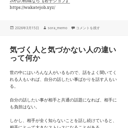
20代の転職なら【若手ジョブ】
https://wakatejob.xyz/
投
作
若手ジョブ 口コミ 評判から見る
2026年3月15日
sora_memo
コメントを残す
稿
成
日:
者
気づく人と気づかない人の違い
って何か
世の中にはいろんな人がいるもので、話をよく聞いてく
れる人もいれば、自分の話したい事ばかりを話す人もい
る。
自分の話したい事が相手と共通の話題になれば、相手に
も負担はない。
しかし、相手が全く知らないことを話し続けていると、
相手にとって大きなストレスになることがある。