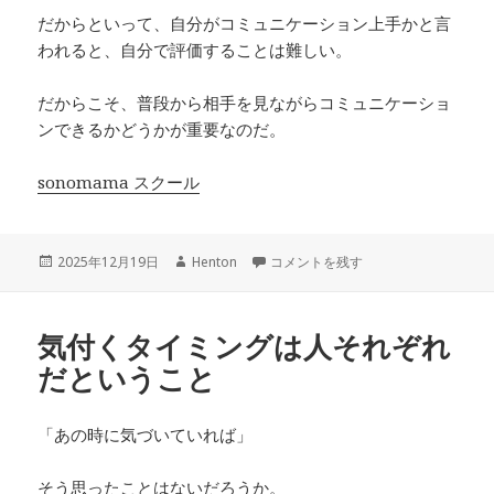
だからといって、自分がコミュニケーション上手かと言
われると、自分で評価することは難しい。
だからこそ、普段から相手を見ながらコミュニケーショ
ンできるかどうかが重要なのだ。
sonomama スクール
投
作
気づく人と気づかない人の違いって何
2025年12月19日
Henton
コメントを残す
稿
成
日:
者
気付くタイミングは人それぞれ
だということ
「あの時に気づいていれば」
そう思ったことはないだろうか。