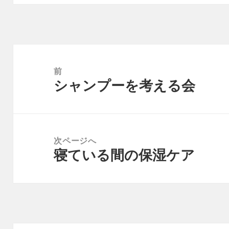
投
稿
前
シャンプーを考える会
ナ
前
ビ
の
ゲ
投
ー
稿:
次ページへ
シ
寝ている間の保湿ケア
次
ョ
の
ン
投
稿: