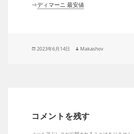
⇒
ディマーニ 最安値
投
作
2023年6月14日
Makashov
稿
成
日:
者
コメントを残す