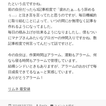
たという点ですかね。
前の自分だったら3記事程度で「疲れたぁ…もう辞める
ぅ…」と泣き言を言ってたと思うのですが、毎日機械的
に取り組むことによって、いつの間にか無理なく記事を
作れるようになってました。
毎日の積み上げが出来るようになりましたし、僕もつい
にマナブさんみたいなブロガーの仲間入りですかね。数
記事程度で何言ってんだって話ですけど。
今の自分は、作業時間はアラーム、運動もアラーム、何
なら寝る時間もアラームで管理しています。
結構シンドいときもありますが、アラームのおかげで毎
日成長できてるなぁ～と実感しています。
ありがとうアラーム！
リムネ 最安値
投
作
アラームの重要性に気付いてしまった… 
2024年3月27日
Paola
コメントを残す