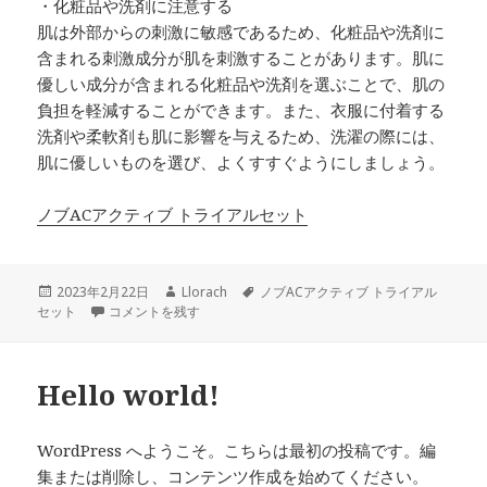
・化粧品や洗剤に注意する
肌は外部からの刺激に敏感であるため、化粧品や洗剤に
含まれる刺激成分が肌を刺激することがあります。肌に
優しい成分が含まれる化粧品や洗剤を選ぶことで、肌の
負担を軽減することができます。また、衣服に付着する
洗剤や柔軟剤も肌に影響を与えるため、洗濯の際には、
肌に優しいものを選び、よくすすぐようにしましょう。
ノブACアクティブ トライアルセット
投
作
タ
2023年2月22日
Llorach
ノブACアクティブ トライアル
稿
大人ニキビ初心者が行う対策のポイント に
成
グ
セット
コメントを残す
日:
者
Hello world!
WordPress へようこそ。こちらは最初の投稿です。編
集または削除し、コンテンツ作成を始めてください。