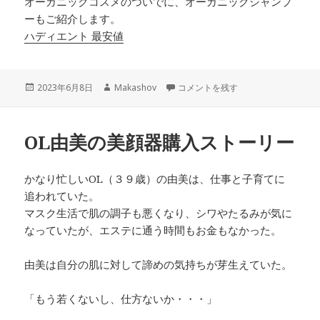
オーガニックコスメのついでに、オーガニックシャンプ
ーもご紹介します。
ハディエント 最安値
投
作
オーガニックコスメ に
2023年6月8日
Makashov
コメントを残す
稿
成
日:
者
OL由美の美顔器購入ストーリー
かなり忙しいOL（３９歳）の由美は、仕事と子育てに
追われていた。
マスク生活で肌の調子も悪くなり、シワやたるみが気に
なっていたが、エステに通う時間もお金もなかった。
由美は自分の肌に対して諦めの気持ちが芽生えていた。
「もう若くないし、仕方ないか・・・」