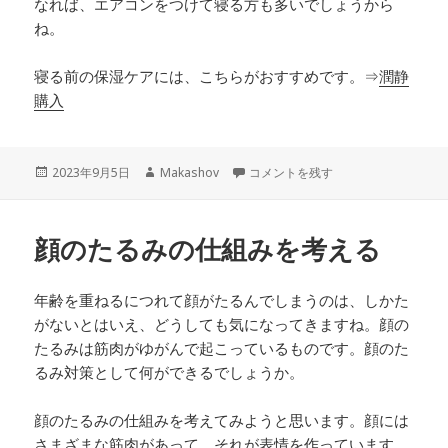
なれば、エアコンをつけて寝る方も多いでしょうから
ね。
寝る前の保湿ケアには、こちらがおすすめです。⇒
潤静
購入
投
作
寝ている間の保湿ケア に
2023年9月5日
Makashov
コメントを残す
稿
成
日:
者
顔のたるみの仕組みを考える
年齢を重ねるにつれて顔がたるんでしまうのは、しかた
がないとはいえ、どうしても気になってきますね。顔の
たるみは筋肉がゆがんで起こっているものです。顔のた
るみ対策として何ができるでしょうか。
顔のたるみの仕組みを考えてみようと思います。顔には
さまざまな筋肉があって、それが表情を作っています