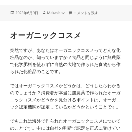
投
作
シャンプーを考える会 に
2023年6月9日
Makashov
コメントを残す
稿
成
日:
者
オーガニックコスメ
突然ですが、あなたはオーガニックコスメってどんな化
粧品なのか、知っていますか？食品と同じように無農薬
で化学肥料を使わずに自然の大地で作られた食物から作
られた化粧品のことです。
ではオーガニックコスメかどうかは、どうしたらわかる
のでしょうか？消費者が本当に無農薬で作られたオーガ
ニックコスメかどうかを見分けるポイントは、オーガニ
ック認定機関が認定しているかどうかということです。
でもこれは海外で作られたオーガニックコスメについて
のことです。中には自社の判断で認定を正式に受けてい