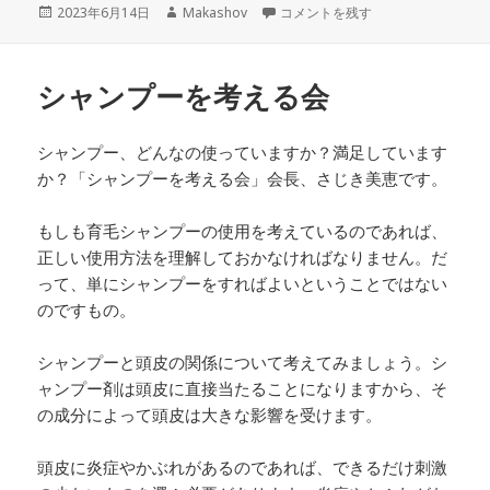
投
作
顔のたるみの仕組みを考える に
2023年6月14日
Makashov
コメントを残す
稿
成
日:
者
シャンプーを考える会
シャンプー、どんなの使っていますか？満足しています
か？「シャンプーを考える会」会長、さじき美恵です。
もしも育毛シャンプーの使用を考えているのであれば、
正しい使用方法を理解しておかなければなりません。だ
って、単にシャンプーをすればよいということではない
のですもの。
シャンプーと頭皮の関係について考えてみましょう。シ
ャンプー剤は頭皮に直接当たることになりますから、そ
の成分によって頭皮は大きな影響を受けます。
頭皮に炎症やかぶれがあるのであれば、できるだけ刺激