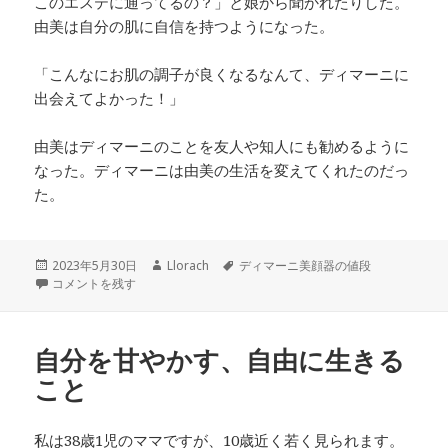
このエステに通ってるの？」と娘から聞かれたりした。
由美は自分の肌に自信を持つようになった。
「こんなにお肌の調子が良くなるなんて、ディマーニに
出会えてよかった！」
由美はディマーニのことを友人や知人にも勧めるように
なった。ディマーニは由美の生活を変えてくれたのだっ
た。
投
作
タ
2023年5月30日
Llorach
ディマーニ美顔器の値段
稿
OL由美の美顔器購入ストーリー に
成
グ
コメントを残す
日:
者
自分を甘やかす、自由に生きる
こと
私は38歳1児のママですが、10歳近く若く見られます。