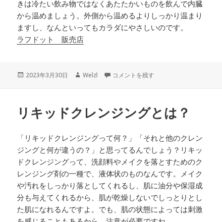
きは冷たい飲み物ではなくあたたかいものを飲んで内臓
から温めましょう。外側から温めるよりしっかり温まり
ますし、なんといってもカラダにやさしいのです。
ラフドット 販売店
投
作
自分を甘やかす、自由に生きること に
2023年3月30日
Welzl
コメントを残す
稿
成
日:
者
リキッドクレンジングとは？
「リキッドクレンジングって何？」「それと他のクレン
ジングと何が違うの？」と思ってるんでしょう？リキッ
ドクレンジングって、洗顔料やメイクを落とすためのク
レンジング剤の一種で、液体状のものなんです。メイク
や汚れをしっかり落としてくれるし、肌に油分や保湿成
分も与えてくれるから、肌が乾燥しないでしっとりとし
た肌になれるんですよ。でも、肌の状態によっては刺激
を感じることもあるから、注意が必要ですね。