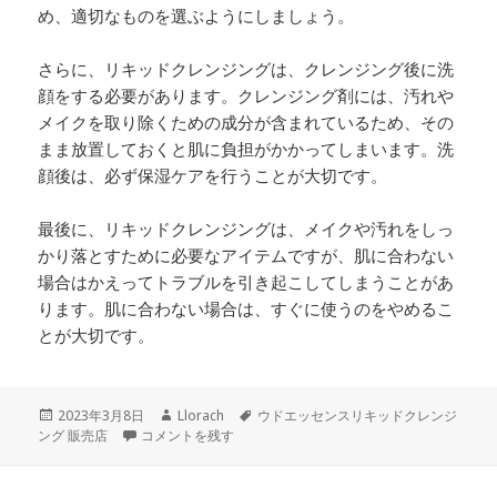
め、適切なものを選ぶようにしましょう。
さらに、リキッドクレンジングは、クレンジング後に洗
顔をする必要があります。クレンジング剤には、汚れや
メイクを取り除くための成分が含まれているため、その
まま放置しておくと肌に負担がかかってしまいます。洗
顔後は、必ず保湿ケアを行うことが大切です。
最後に、リキッドクレンジングは、メイクや汚れをしっ
かり落とすために必要なアイテムですが、肌に合わない
場合はかえってトラブルを引き起こしてしまうことがあ
ります。肌に合わない場合は、すぐに使うのをやめるこ
とが大切です。
投
作
タ
2023年3月8日
Llorach
ウドエッセンスリキッドクレンジ
稿
リキッドクレンジングとは？ に
成
グ
ング 販売店
コメントを残す
日:
者