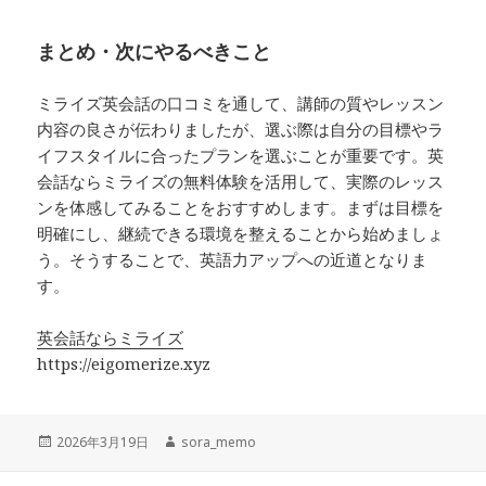
まとめ・次にやるべきこと
ミライズ英会話の口コミを通して、講師の質やレッスン
内容の良さが伝わりましたが、選ぶ際は自分の目標やラ
イフスタイルに合ったプランを選ぶことが重要です。英
会話ならミライズの無料体験を活用して、実際のレッス
ンを体感してみることをおすすめします。まずは目標を
明確にし、継続できる環境を整えることから始めましょ
う。そうすることで、英語力アップへの近道となりま
す。
英会話ならミライズ
https://eigomerize.xyz
投
作
2026年3月19日
sora_memo
稿
成
日:
者