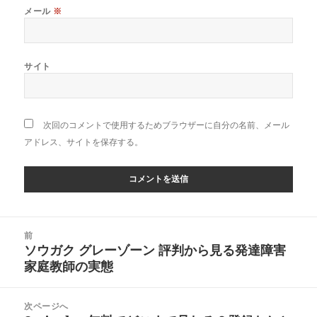
メール
※
サイト
次回のコメントで使用するためブラウザーに自分の名前、メール
アドレス、サイトを保存する。
投
前
稿
ソウガク グレーゾーン 評判から見る発達障害
前
ナ
家庭教師の実態
の
ビ
投
ゲ
稿:
次ページへ
ー